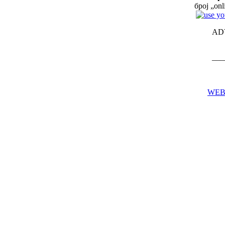
број „on
AD
___
WEB