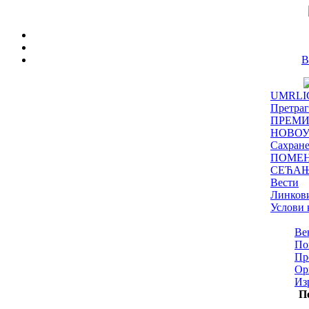
B
UMRLI
Претраг
ПРЕМИ
НОВОУ
Сахране
ПОМЕ
СЕЋА
Вести
Линков
Услови
Ве
По
Пр
Ор
Из
П