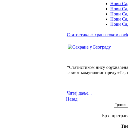
Нови Сад
Нови Сад
Нови Сад
Нови Сад
Нови Сад
Статистика сахрана током covid
*Статистиком нису обухваћена
Јавног комуналног предузећа, 
Читај даље...
Назад
Брза претрага -
Тре